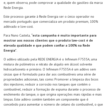
e, quem observa, pode comprovar a qualidade do gasóleo da marca
Rede Energia.
Este processo garante à Rede Energia ser o único operador no
mercado português que comercializa um produto premium, 100%
Nossa Rede
aditivado e low-cost.
Para Nuno Castela,
“esta campanha é muito importante para
Produtos
mostrar aos nossos clientes que o produto low-cost é de
elevada qualidade e que podem confiar a 100% na Rede
Energia”
.
Sobre
O aditivo utilizado pela REDE ENERGIA é o Infineum F7535A, uma
mistura de polímetros e nitrato de alquilo em álcool solvente
Media
hidrocarboneto e primário. O Infineum F7535A é um aditivo sem
cinzas que é formulado para dar aos combustíveis uma série de
Contatos
propriedades adicionais, tais como: Promover a limpeza dos bicos
dos injectores, reduzir a corrosão nos tanques que contém o
combustível, reduzir a formação de espuma durante o processo de
Frota empresas
enchimento do tanque, o que origina operações mais rápidas e mais
limpas. Este aditivo contém também um componente que é
concebido para aumentar o número de cetano do combustível, o que