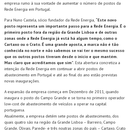
empresa rumo à sua vontade de aumentar o número de postos da
Rede Energia em Portugal.
Para Nuno Castela, sócio fundador da Rede Energia,
“Este novo
posto representa um importante passo para a Rede Energia. É o
Nossa Rede
primeiro posto fora da região da Grande Lisboa e de outras
zonas onde a Rede Energia já está há algum tempo, como o
Cartaxo ou o Crato. É uma grande aposta, a marca não é tão
Produtos
conhecida no norte e não sabemos se vai ter o mesmo sucesso
que os outros postos tiveram desde o início e que mantém.
Sobre
Mas claro que acreditamos que sim”
. Esta abertura concretiza a
intenção da Rede Energia em continuar a abrir postos de
abastecimento em Portugal e até ao final do ano estão previstas
Media
novas inaugurações.
A expansão da empresa começa em Dezembro de 2011, quando
Contatos
inaugura o posto do Campo Grande e se torna no primeiro operador
low-cost de abastecimento de veículos a operar na capital
Frota empresas
portuguesa.
Atualmente, a empresa detém sete postos de abastecimento, dos
quais quatro são na região da Grande Lisboa – Barreiro, Campo
Grande, Olivais, Parede- e três noutras zonas do país – Cartaxo, Crato