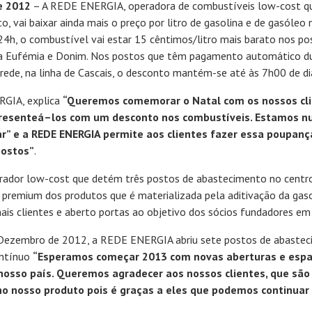
e 2012
– A REDE ENERGIA, operadora de combustíveis low-cost q
, vai baixar ainda mais o preço por litro de gasolina e de gasóleo
24h, o combustível vai estar 15 cêntimos/litro mais barato nos po
nta Eufémia e Donim. Nos postos que têm pagamento automático du
arede, na linha de Cascais, o desconto mantém-se até às 7h00 de d
RGIA, explica
“Queremos comemorar o Natal com os nossos cli
presenteá–los com um desconto nos combustíveis. Estamos n
r” e a REDE ENERGIA permite aos clientes fazer essa poupanç
postos”
.
erador low-cost que detém três postos de abastecimento no centro 
e premium dos produtos que é materializada pela aditivação da gas
is clientes e aberto portas ao objetivo dos sócios fundadores em 
ezembro de 2012, a REDE ENERGIA abriu sete postos de abasteci
ontínuo
“Esperamos começar 2013 com novas aberturas e espalh
osso país. Queremos agradecer aos nossos clientes, que são 
o nosso produto pois é graças a eles que podemos continuar 