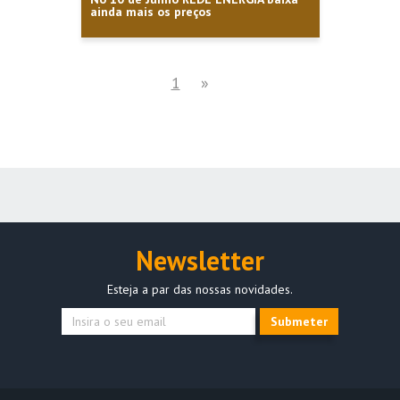
ainda mais os preços
Next
2
1
»
page
Newsletter
Esteja a par das nossas novidades.
Submeter