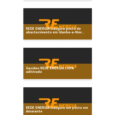
REDE ENERGIA inaugura posto de
abastecimento em Idanha-a-Nov...
Nossa Rede
Produtos
Sobre
Gasóleo REDE ENERGIA 100%
aditivado
Media
Contatos
Frota empresas
REDE ENERGIA inaugura um posto em
Amarante